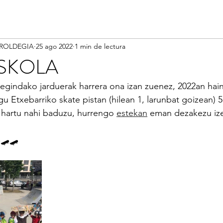
IROLDEGIA
25 ago 2022
1 min de lectura
ESKOLA
egindako jarduerak harrera ona izan zuenez, 2022an hai
gu Etxebarriko skate pistan (hilean 1, larunbat goizean) 5
e hartu nahi baduzu, hurrengo 
estekan
 eman dezakezu iz
🛹🛹