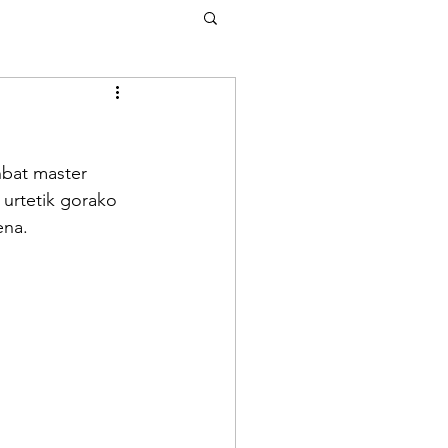
nbat master 
 urtetik gorako 
ena.