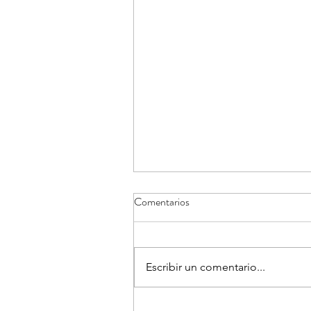
Comentarios
Escribir un comentario...
Kontuan hartu beharreko oharra