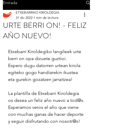
Entrada
ETXEBARRIKO KIROLDEGIA
31 dic 2022
1 min de lectura
URTE BERRI ON! - FELIZ
AÑO NUEVO!
Etxebarri Kiroldegiko langileek urte 
berri on opa dizuete guztioi.
Espero dugu datorren urtean kirola 
egiteko gogo handiarekin ikustea 
eta gurekin gozatzen jarraitzea!
La plantilla de Etxebarri Kiroldegia 
os desea un feliz año nuevo a tod@s.
Esperamos veros el año que viene 
con muchas ganas de hacer deporte 
y seguir disfrutando con nosotr@s!