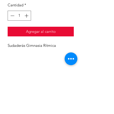
Cantidad
*
Agregar al carrito
Sudaderás Gimnasia Rítmica
BILKETA - RECOGIDA
Una vez efectuado el pago se te
enviará un email avisándote cuando
esté disponible y puedas pasar a
recogerla por recepción del
recepcion@piscinasetxebarri.com
Polideportivo.