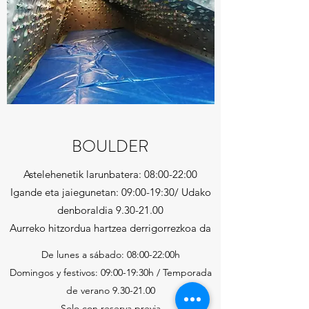
BOULDER
Astelehenetik larunbatera: 08:00-22:00
Igande eta jaiegunetan: 09:00-19:30/ Udako
denboraldia
9.30-21.00
Aurreko hitzordua hartzea derrigorrezkoa da
De lunes a sábado: 08:00-22:00h
Domingos y festivos: 09:00-19:30h / Temporada
de verano
9.30-21.00
Solo con reserva previa