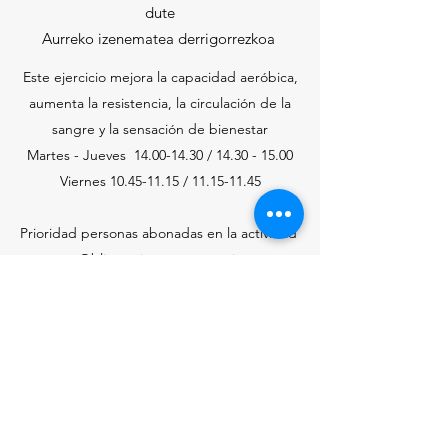
dute
Aurreko izenematea derrigorrezkoa
Este ejercicio mejora la capacidad aeróbica,
aumenta la resistencia, la circulación de la
sangre y la sensación de bienestar
Martes - Jueves
14.00-14.30
/
14.30 - 15.00
Viernes
10.45-11.15
/
11.15-11.45
Prioridad personas abonadas en la actividad
Obligatorio reserva previa
HASIERA IRAILAK 21 SEPTIEMBRE INICIO
recepcion@piscinasetxebarri.com