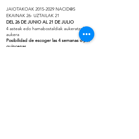
JAIOTAKOAK 2015-2029 NACID@S
EKAINAK 26- UZTAILAK 21
DEL 26 DE JUNIO AL 21 DE JULIO
4 asteak edo hamabostaldiak aukeratzeko
aukera
Posibilidad de escoger las 4 semanas o por
quincenas
18:00-20:15 ASTELEHENETIK OSTIRALERA -
DE LUNES A VIERNES
ABON 29,50€ - EZ(NO)ABON 50,50 € (15
EGUN- 15 DIAS)
ABON 59,00€ - EZ(NO)ABON 101,00€ (4
ASTEAK - 4 SEMANAS)
#Etxebarri
#Eginkirola
#Beactibe
Compartir este evento