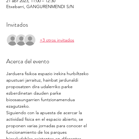
21 abr 2023, 11:00 – 12:30
Etxebarri, GANGURENMENDI S/N
Invitados
+3 otros invitados
Acerca del evento
Jarduera fisikoa espazio irekira hurbiltzeko 
apustuari jarraituz, hainbat jardunaldi 
proposatzen dira udalerriko parke 
ezberdinetan dauden parke 
bioosasungarrien funtzionamendua 
ezagutzeko.
Siguiendo con la apuesta de acercar la 
actividad física en el espacio abierto, se 
proponen varias jornadas para conocer el 
funcionamiento de los parques 
biosaludables existentes en diferentes 