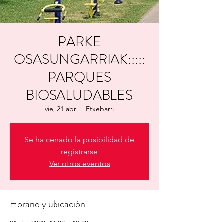
PARKE
OSASUNGARRIAK:::::
PARQUES
BIOSALUDABLES
vie, 21 abr
  |  
Etxebarri
Se ha cerrado la posibilidad de
registrarse
Ver otros eventos
Horario y ubicación