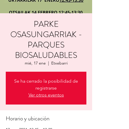
PARKE
OSASUNGARRIAK -
PARQUES
BIOSALUDABLES
mié, 17 ene
  |  
Etxebarri
Se ha cerrado la posibilidad de
registrarse
Ver otros eventos
Horario y ubicación