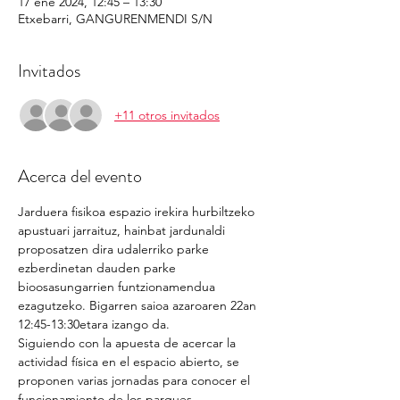
17 ene 2024, 12:45 – 13:30
Etxebarri, GANGURENMENDI S/N
Invitados
+11 otros invitados
Acerca del evento
Jarduera fisikoa espazio irekira hurbiltzeko 
apustuari jarraituz, hainbat jardunaldi 
proposatzen dira udalerriko parke 
ezberdinetan dauden parke 
bioosasungarrien funtzionamendua 
ezagutzeko. Bigarren saioa azaroaren 22an 
12:45-13:30etara izango da.
Siguiendo con la apuesta de acercar la 
actividad física en el espacio abierto, se 
proponen varias jornadas para conocer el 
funcionamiento de los parques 