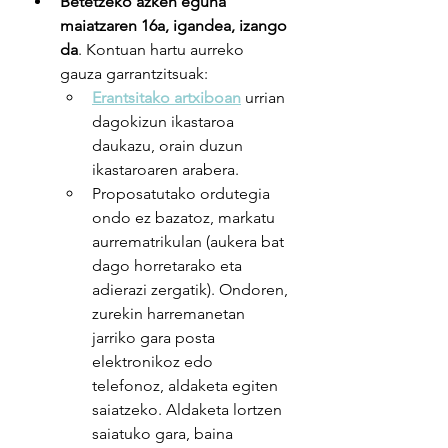
Betetzeko azken eguna 
maiatzaren 16a, igandea, izango 
da
. Kontuan hartu aurreko 
gauza garrantzitsuak:
Erantsitako artxiboan
urrian 
dagokizun ikastaroa 
daukazu, orain duzun 
ikastaroaren arabera.
Proposatutako ordutegia 
ondo ez bazatoz, markatu 
aurrematrikulan (aukera bat 
dago horretarako eta 
adierazi zergatik). Ondoren, 
zurekin harremanetan 
jarriko gara posta 
elektronikoz edo 
telefonoz, aldaketa egiten 
saiatzeko. Aldaketa lortzen 
saiatuko gara, baina 