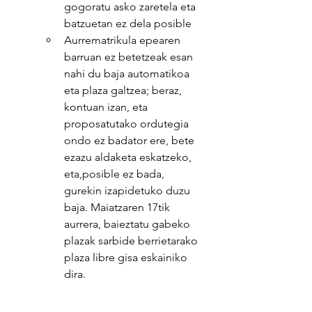
gogoratu asko zaretela eta 
batzuetan ez dela posible
Aurrematrikula epearen 
barruan ez betetzeak esan 
nahi du baja automatikoa 
eta plaza galtzea; beraz, 
kontuan izan, eta 
proposatutako ordutegia 
ondo ez badator ere, bete 
ezazu aldaketa eskatzeko, 
eta,posible ez bada, 
gurekin izapidetuko duzu 
baja. Maiatzaren 17tik 
aurrera, baieztatu gabeko 
plazak sarbide berrietarako 
plaza libre gisa eskainiko 
dira.