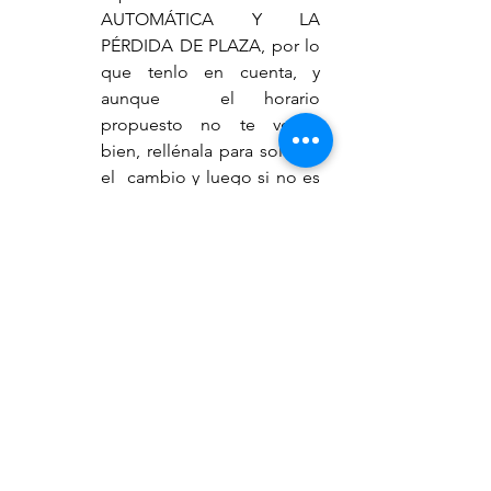
AUTOMÁTICA Y LA 
PÉRDIDA DE PLAZA, por lo 
que tenlo en cuenta, y 
aunque  el horario 
propuesto no te venga 
bien, rellénala para solicitar 
el  cambio y luego si no es 
posible, ya tramitarás la baja 
con nosotras. 
A  partir del 17 DE MAYO, 
las plazas no confirmadas 
pasarán a ofertarse como 
plazas libres para nuevos 
accesos.