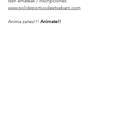
Izen emateak / inscripciones: 
www.polideportivodeetxebarri.com
Anima zaitez!!! 
Anímate!!