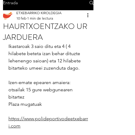
Entrada
ETXEBARRIKO KIROLDEGIA
10 feb
1 min de lectura
HAURTXOENTZAKO UR
JARDUERA
Ikastaroak 3 saio ditu eta 4 ( 4 
hilabete beteta izan behar dituzte 
lehenengo saioan) eta 12 hilabete 
bitarteko umeei zuzenduta dago. 
Izen-emate epearen amaiera: 
otsailak 15 gure webgunearen 
bitartez
Plaza mugatuak
https://www.polideportivodeetxebarr
i.com