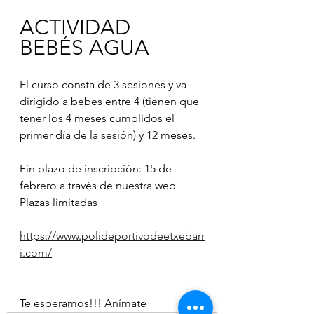
ACTIVIDAD 
BEBÉS AGUA
El curso consta de 3 sesiones y va 
dirigido a bebes entre 4 (tienen que 
tener los 4 meses cumplidos el 
primer día de la sesión) y 12 meses. 
Fin plazo de inscripción: 15 de 
febrero a través de nuestra web
Plazas limitadas
https://www.polideportivodeetxebarr
i.com/
Te esperamos!!! Anímate