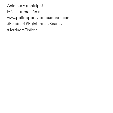
Anímate y participa!!
Más información en 
www.polideportivodeetxebarri.com 
#Etxebarri
#EginKirola
#Beactive
#JardueraFisikoa