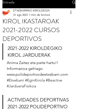
Entrada
ETXEBARRIKO KIROLDEGIA
31 ago 2021
1 min de lectura
KIROL IKASTAROAK
2021-2022 CURSOS
DEPORTIVOS
2021-2022 KIROLDEGIKO 
KIROL JARDUERAK 
Anima Zaitez eta parte hartu!!
Informazioa gehiago 
www.polideportivodeetxebarri.com
#Etxebarri
#EginKirola
#Beactive
#JardueraFisikoa
ACTIVIDADES DEPORTIVAS 
2021-2022 POLIDEPORTIVO