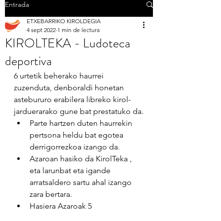
Entrada
ETXEBARRIKO KIROLDEGIA
4 sept 2022
1 min de lectura
KIROLTEKA - Ludoteca
deportiva
6 urtetik beherako haurrei 
zuzenduta, denboraldi honetan 
astebururo erabilera libreko kirol-
jarduerarako gune bat prestatuko da.
Parte hartzen duten haurrekin 
pertsona heldu bat egotea 
derrigorrezkoa izango da. 
Azaroan hasiko da KirolTeka , 
eta larunbat eta igande 
arratsaldero sartu ahal izango 
zara bertara.
Hasiera Azaroak 5