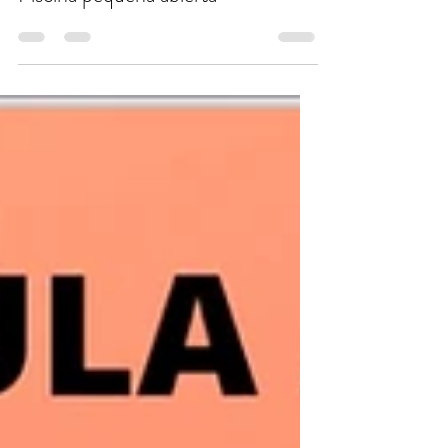
IGERILEKU TXIKIA IREKITA -
Piscina pequeña abierta