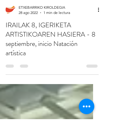
ETXEBARRIKO KIROLDEGIA
28 ago 2022
1 min de lectura
IRAILAK 8, IGERIKETA
ARTISTIKOAREN HASIERA - 8
septiembre, inicio Natación
artística