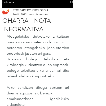
Entrada
ETXEBARRIKO KIROLDEGIA
16 dic 2022
1 min de lectura
OHARRA - NOTA
INFORMATIVA
Aldageletako dutxetako zirkuituan 
izandako arazo baten ondorioz, ur 
beroaren etengabeko joan-etorrien 
ondorioak jasaten ari gara. 
Udaleko bulego teknikoa eta 
kiroldegia kudeatzen duen enpresak 
bulego teknikoa elkarlanean ari dira 
lehenbailehen konpontzeko. 
Asko sentitzen ditugu sortzen ari 
diren eragozpenak, bereziki 
emakumezkoen igerilekuko 
aldageletan. 